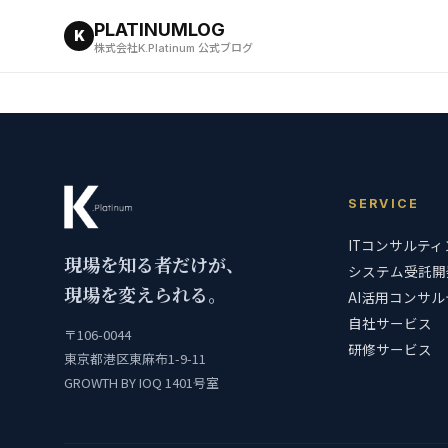
PLATINUMLOG
K
株式会社K.Platinum 公式ブログ
SERVICE
ITコンサルティ
現場を知る者だけが、
システム受託開
現場を変えられる。
AI活用コンサ
自社サービス
〒106-0044
研修サービス
東京都港区東麻布1-9-11
GROWTH BY IOQ 1401号室