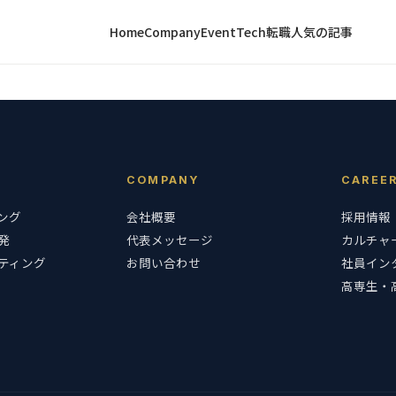
Home
Company
Event
Tech
転職
人気の記事
COMPANY
CAREE
ング
会社概要
採用情報
発
代表メッセージ
カルチャ
ルティング
お問い合わせ
社員イン
高専生・